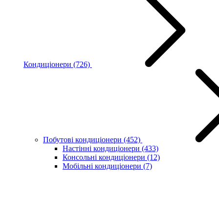
Кондиціонери
(726)
Побутові кондиціонери
(452)
Настінні кондиціонери
(433)
Консольні кондиціонери
(12)
Мобільні кондиціонери
(7)