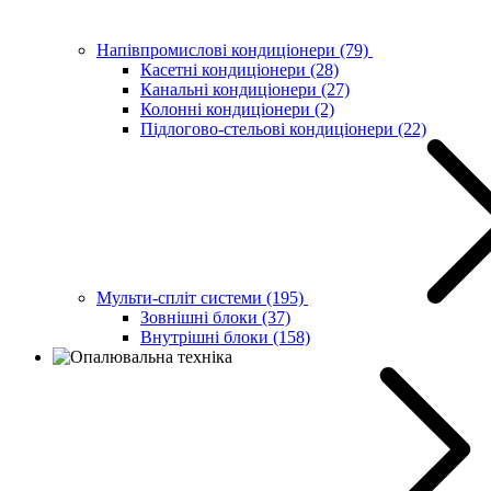
Напівпромислові кондиціонери
(79)
Касетні кондиціонери
(28)
Канальні кондиціонери
(27)
Колонні кондиціонери
(2)
Підлогово-стельові кондиціонери
(22)
Мульти-спліт системи
(195)
Зовнішні блоки
(37)
Внутрішні блоки
(158)